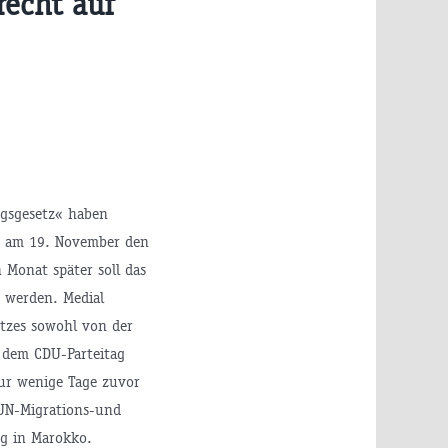
recht auf
gsgesetz« haben
m am 19. November den
n Monat später soll das
t werden. Medial
etzes sowohl von der
 dem CDU-Parteitag
ur wenige Tage zuvor
UN-Migrations-und
ng in Marokko.