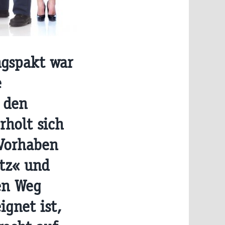
ngspakt war
e
 den
rholt sich
 Vorhaben
tz« und
en Weg
ignet ist,