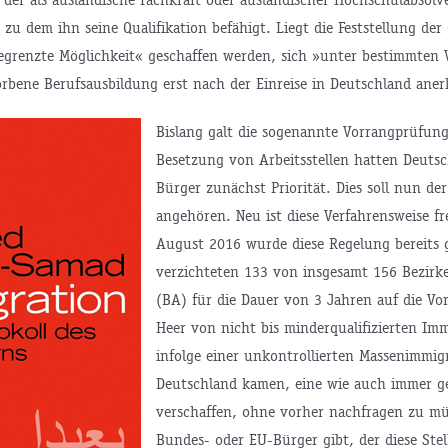
zu dem ihn seine Qualifikation befähigt. Liegt die Feststellung der 
 begrenzte Möglichkeit« geschaffen werden, sich »unter bestimmten
rbene Berufsausbildung erst nach der Einreise in Deutschland aner
Bislang galt die sogenannte Vorrangprüfung.
Besetzung von Arbeitsstellen hatten Deuts
Bürger zunächst Priorität. Dies soll nun de
angehören. Neu ist diese Verfahrensweise fr
August 2016 wurde diese Regelung bereits g
verzichteten 133 von insgesamt 156 Bezirk
(BA) für die Dauer von 3 Jahren auf die V
Heer von nicht bis minderqualifizierten Imm
infolge einer unkontrollierten Massenimmig
Deutschland kamen, eine wie auch immer ge
verschaffen, ohne vorher nachfragen zu mü
Bundes- oder EU-Bürger gibt, der diese Stel