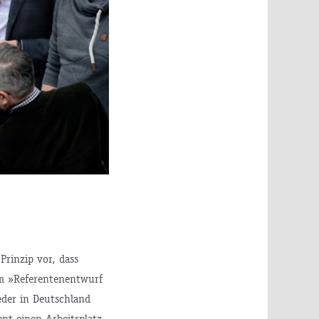
rinzip vor, dass
em »Referentenentwurf
eder in Deutschland
ent einen Arbeitsplatz