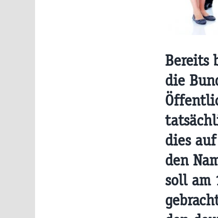
Bereits
die Bun
Öffentl
tatsächl
dies auf
den Nam
soll am
gebracht