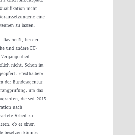
Qualifikation nicht
 Voraussetzungen« eine
kennen zu lassen.
 Das heißt, bei der
che und andere EU-
r Vergangenheit
eilich nicht. Schon im
eopfert. »Testhalber«
en der Bundesagentur
orrangprüfung, um das
igranten, die seit 2015
ration nach
artete Arbeit zu
ssen, ob es einen
le besetzen könnte.