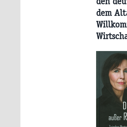
den deu
dem Alt
Willkom
Wirtscha