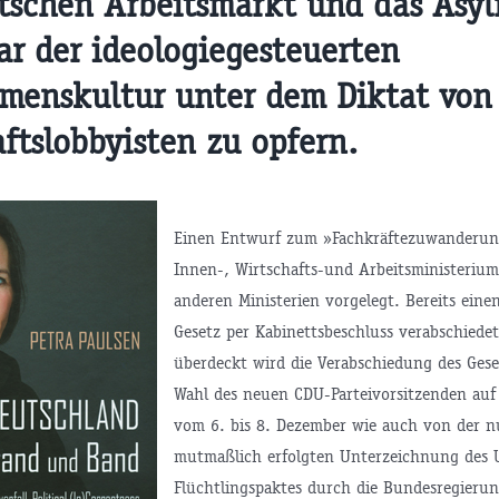
tschen Arbeitsmarkt und das Asyl
ar der ideologiegesteuerten
menskultur unter dem Diktat von
ftslobbyisten zu opfern.
Einen Entwurf zum »Fachkräftezuwanderun
Innen-, Wirtschafts-und Arbeitsministeriu
anderen Ministerien vorgelegt. Bereits eine
Gesetz per Kabinettsbeschluss verabschiede
überdeckt wird die Verabschiedung des Ges
Wahl des neuen CDU-Parteivorsitzenden auf
vom 6. bis 8. Dezember wie auch von der n
mutmaßlich erfolgten Unterzeichnung des 
Flüchtlingspaktes durch die Bundesregieru