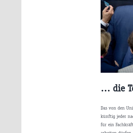
… die T
Das von den Uni
künftig jeder n
für ein Fachkrä
arbeiten dürfen,