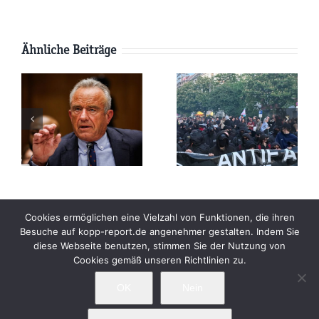
Ähnliche Beiträge
AfD-
Pläne:
Parteitag:
e
Werden die
Wird die
USA
Terroristen-
kungen
Russland
Antifa
vernichten
durchdrehen?
Beiträge
Archiv
Impressum
Newsletter
Cookies ermöglichen eine Vielzahl von Funktionen, die ihren
Besuche auf kopp-report.de angenehmer gestalten. Indem Sie
Kopp Verlag
Datenschutzerklärung
h
diese Webseite benutzen, stimmen Sie der Nutzung von
Cookies gemäß unseren Richtlinien zu.
-
OK
Nein
e