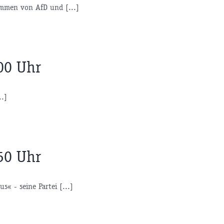
immen von AfD und [...]
00 Uhr
..]
50 Uhr
s« - seine Partei [...]