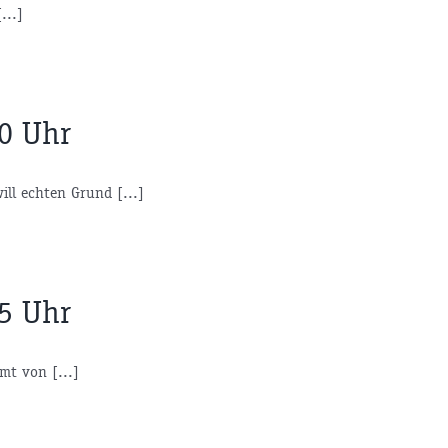
...]
40 Uhr
ill echten Grund [...]
15 Uhr
mt von [...]