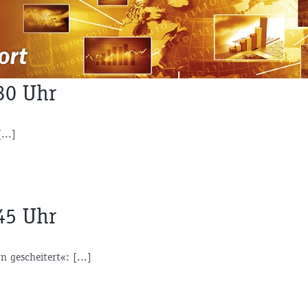
30 Uhr
...]
45 Uhr
 gescheitert«: [...]