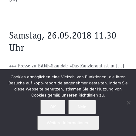
Samstag, 26.05.2018 11.30
Uhr
+++ Presse zu BAMF-Skandal: »Das Kanzleramt ist in [...]
Cookies ermöglichen eine Vielzahl von Funktionen, die ihren
Besuche auf kopp-report.de angenehmer gestalten. Indem Sie
diese Webseite benutzen, stimmen Sie der Nutzung von
Cookies gemäß unseren Richtlinien zu.
Samstag, 26.05.2018 08.30
OK
Nein
Uhr
Weitere Informationen
+++ Vor AfD-Demo: Die Linke organisiert in Berlin [...]